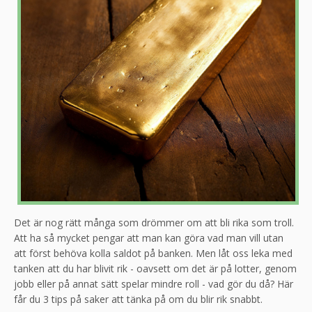
Det är nog rätt många som drömmer om att bli rika som troll.
Att ha så mycket pengar att man kan göra vad man vill utan
att först behöva kolla saldot på banken. Men låt oss leka med
tanken att du har blivit rik - oavsett om det är på lotter, genom
jobb eller på annat sätt spelar mindre roll - vad gör du då? Här
får du 3 tips på saker att tänka på om du blir rik snabbt.