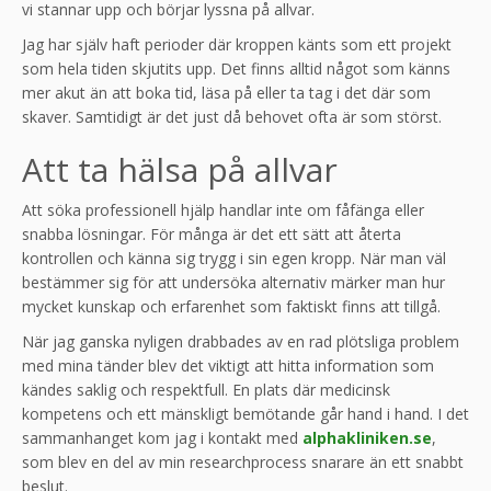
vi stannar upp och börjar lyssna på allvar.
Jag har själv haft perioder där kroppen känts som ett projekt
som hela tiden skjutits upp. Det finns alltid något som känns
mer akut än att boka tid, läsa på eller ta tag i det där som
skaver. Samtidigt är det just då behovet ofta är som störst.
Att ta hälsa på allvar
Att söka professionell hjälp handlar inte om fåfänga eller
snabba lösningar. För många är det ett sätt att återta
kontrollen och känna sig trygg i sin egen kropp. När man väl
bestämmer sig för att undersöka alternativ märker man hur
mycket kunskap och erfarenhet som faktiskt finns att tillgå.
När jag ganska nyligen drabbades av en rad plötsliga problem
med mina tänder blev det viktigt att hitta information som
kändes saklig och respektfull. En plats där medicinsk
kompetens och ett mänskligt bemötande går hand i hand. I det
sammanhanget kom jag i kontakt med
alphakliniken.se
,
som blev en del av min researchprocess snarare än ett snabbt
beslut.