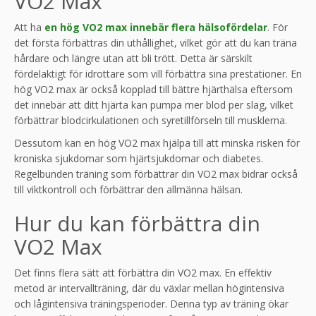
VO2 Max
Att ha
en hög VO2 max innebär flera hälsofördelar
. För
det första förbättras din uthållighet, vilket gör att du kan träna
hårdare och längre utan att bli trött. Detta är särskilt
fördelaktigt för idrottare som vill förbättra sina prestationer. En
hög VO2 max är också kopplad till bättre hjärthälsa eftersom
det innebär att ditt hjärta kan pumpa mer blod per slag, vilket
förbättrar blodcirkulationen och syretillförseln till musklerna.
Dessutom kan en hög VO2 max hjälpa till att minska risken för
kroniska sjukdomar som hjärtsjukdomar och diabetes.
Regelbunden träning som förbättrar din VO2 max bidrar också
till viktkontroll och förbättrar den allmänna hälsan.
Hur du kan förbättra din
VO2 Max
Det finns flera sätt att förbättra din VO2 max. En effektiv
metod är intervallträning, där du växlar mellan högintensiva
och lågintensiva träningsperioder. Denna typ av träning ökar