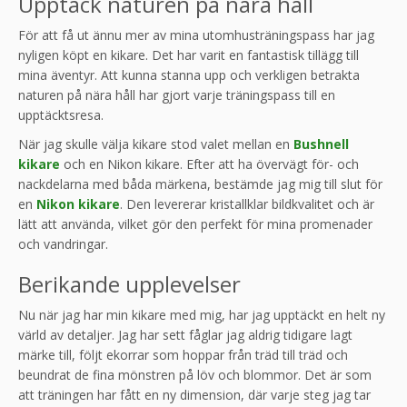
Upptäck naturen på nära håll
För att få ut ännu mer av mina utomhusträningspass har jag
nyligen köpt en kikare. Det har varit en fantastisk tillägg till
mina äventyr. Att kunna stanna upp och verkligen betrakta
naturen på nära håll har gjort varje träningspass till en
upptäcktsresa.
När jag skulle välja kikare stod valet mellan en
Bushnell
kikare
och en Nikon kikare. Efter att ha övervägt för- och
nackdelarna med båda märkena, bestämde jag mig till slut för
en
Nikon kikare
. Den levererar kristallklar bildkvalitet och är
lätt att använda, vilket gör den perfekt för mina promenader
och vandringar.
Berikande upplevelser
Nu när jag har min kikare med mig, har jag upptäckt en helt ny
värld av detaljer. Jag har sett fåglar jag aldrig tidigare lagt
märke till, följt ekorrar som hoppar från träd till träd och
beundrat de fina mönstren på löv och blommor. Det är som
att träningen har fått en ny dimension, där varje steg jag tar