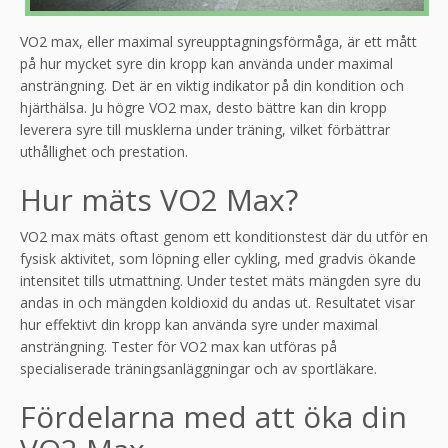
VO2 max, eller maximal syreupptagningsförmåga, är ett mått
på hur mycket syre din kropp kan använda under maximal
ansträngning. Det är en viktig indikator på din kondition och
hjärthälsa. Ju högre VO2 max, desto bättre kan din kropp
leverera syre till musklerna under träning, vilket förbättrar
uthållighet och prestation.
Hur mäts VO2 Max?
VO2 max mäts oftast genom ett konditionstest där du utför en
fysisk aktivitet, som löpning eller cykling, med gradvis ökande
intensitet tills utmattning. Under testet mäts mängden syre du
andas in och mängden koldioxid du andas ut. Resultatet visar
hur effektivt din kropp kan använda syre under maximal
ansträngning. Tester för VO2 max kan utföras på
specialiserade träningsanläggningar och av sportläkare.
Fördelarna med att öka din