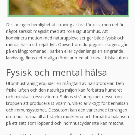
Det är ingen hemlighet att träning är bra för oss, men det är
något särskilt magiskt med att röra sig utomhus. Att
kombinera motion med naturupplevelser ger både fysisk och
mental hälsa ett rejält lyft. Oavsett om du joggar i skogen, går
på en långpromenad i parken eller cyklar längs en slingrande
landsväg, finns det otaliga fördelar med att träna i friska luften.
Fysisk och mental hälsa
Utomhusträning erbjuder en mångfald av hälsofördelar. Den
friska luften och den naturliga miljön kan förbättra humöret
och minska stressnivåerna. Solens strålar hjälper dessutom
kroppen att producera D-vitamin, vilket är viktigt för benhälsan
och immunsystemet. Dessutom kan den varierande terrängen
utomhus hjälpa till att stärka musklerna och förbättra balansen
på ett sätt som löpband och inomhuscyklar inte kan matcha.