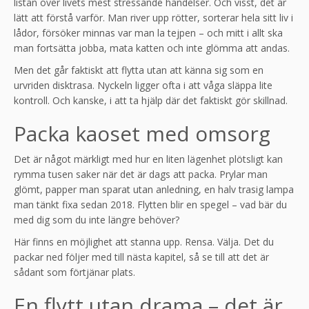
listan över livets mest stressande händelser. Och visst, det är
lätt att förstå varför. Man river upp rötter, sorterar hela sitt liv i
lådor, försöker minnas var man la tejpen – och mitt i allt ska
man fortsätta jobba, mata katten och inte glömma att andas.
Men det går faktiskt att flytta utan att känna sig som en
urvriden disktrasa. Nyckeln ligger ofta i att våga släppa lite
kontroll. Och kanske, i att ta hjälp där det faktiskt gör skillnad.
Packa kaoset med omsorg
Det är något märkligt med hur en liten lägenhet plötsligt kan
rymma tusen saker när det är dags att packa. Prylar man
glömt, papper man sparat utan anledning, en halv trasig lampa
man tänkt fixa sedan 2018. Flytten blir en spegel – vad bär du
med dig som du inte längre behöver?
Här finns en möjlighet att stanna upp. Rensa. Välja. Det du
packar ned följer med till nästa kapitel, så se till att det är
sådant som förtjänar plats.
En flytt utan drama – det är