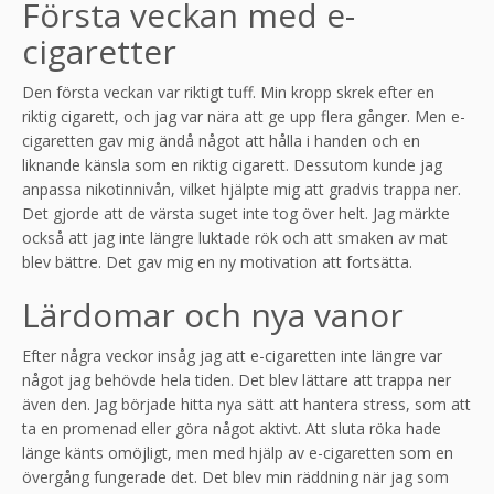
Första veckan med e-
cigaretter
Den första veckan var riktigt tuff. Min kropp skrek efter en
riktig cigarett, och jag var nära att ge upp flera gånger. Men e-
cigaretten gav mig ändå något att hålla i handen och en
liknande känsla som en riktig cigarett. Dessutom kunde jag
anpassa nikotinnivån, vilket hjälpte mig att gradvis trappa ner.
Det gjorde att de värsta suget inte tog över helt. Jag märkte
också att jag inte längre luktade rök och att smaken av mat
blev bättre. Det gav mig en ny motivation att fortsätta.
Lärdomar och nya vanor
Efter några veckor insåg jag att e-cigaretten inte längre var
något jag behövde hela tiden. Det blev lättare att trappa ner
även den. Jag började hitta nya sätt att hantera stress, som att
ta en promenad eller göra något aktivt. Att sluta röka hade
länge känts omöjligt, men med hjälp av e-cigaretten som en
övergång fungerade det. Det blev min räddning när jag som