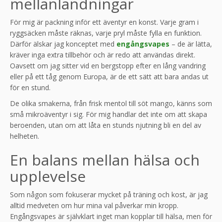
mellanlandningar
För mig är packning inför ett äventyr en konst. Varje gram i
ryggsäcken måste räknas, varje pryl måste fylla en funktion.
Därför älskar jag konceptet med
engångsvapes
– de är lätta,
kräver inga extra tillbehör och är redo att användas direkt.
Oavsett om jag sitter vid en bergstopp efter en lång vandring
eller på ett tåg genom Europa, är de ett sätt att bara andas ut
för en stund.
De olika smakerna, från frisk mentol till söt mango, känns som
små mikroäventyr i sig. För mig handlar det inte om att skapa
beroenden, utan om att låta en stunds njutning bli en del av
helheten.
En balans mellan hälsa och
upplevelse
Som någon som fokuserar mycket på träning och kost, är jag
alltid medveten om hur mina val påverkar min kropp.
Engångsvapes är självklart inget man kopplar till hälsa, men för