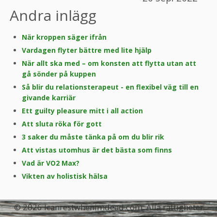
Andra inlägg
När kroppen säger ifrån
Vardagen flyter bättre med lite hjälp
När allt ska med – om konsten att flytta utan att
gå sönder på kuppen
Så blir du relationsterapeut - en flexibel väg till en
givande karriär
Ett guilty pleasure mitt i all action
Att sluta röka för gott
3 saker du måste tänka på om du blir rik
Att vistas utomhus är det bästa som finns
Vad är VO2 Max?
Vikten av holistisk hälsa
© 2026 Icanrestwhenimdead.com. Alla rättigheter