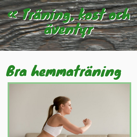
« Träning, kost och
äventyr
Bra hemmaträning