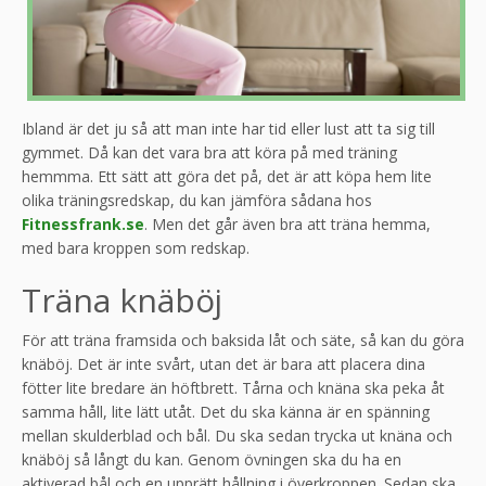
Ibland är det ju så att man inte har tid eller lust att ta sig till
gymmet. Då kan det vara bra att köra på med träning
hemmma. Ett sätt att göra det på, det är att köpa hem lite
olika träningsredskap, du kan jämföra sådana hos
Fitnessfrank.se
. Men det går även bra att träna hemma,
med bara kroppen som redskap.
Träna knäböj
För att träna framsida och baksida låt och säte, så kan du göra
knäböj. Det är inte svårt, utan det är bara att placera dina
fötter lite bredare än höftbrett. Tårna och knäna ska peka åt
samma håll, lite lätt utåt. Det du ska känna är en spänning
mellan skulderblad och bål. Du ska sedan trycka ut knäna och
knäböj så långt du kan. Genom övningen ska du ha en
aktiverad bål och en upprätt hållning i överkroppen. Sedan ska